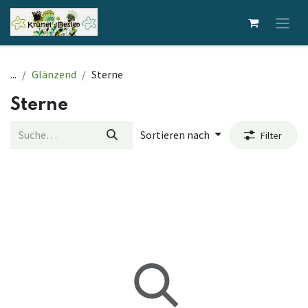
Zum Inhalt springen
...
Glänzend
Sterne
Sterne
Sortieren nach
Filter