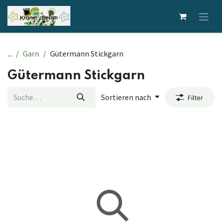
Zum Inhalt springen
...
Garn
Gütermann Stickgarn
Gütermann Stickgarn
Sortieren nach
Filter