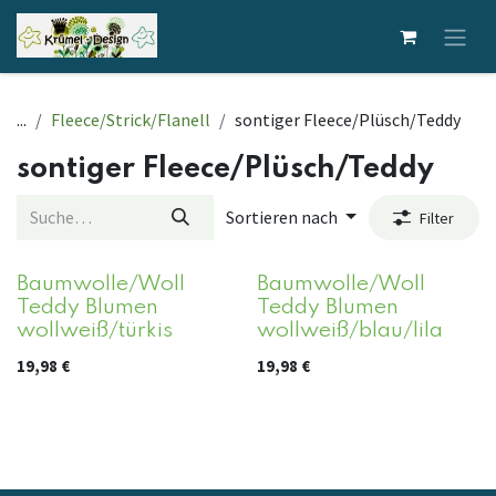
Zum Inhalt springen
...
Fleece/Strick/Flanell
sontiger Fleece/Plüsch/Teddy
sontiger Fleece/Plüsch/Teddy
Sortieren nach
Filter
Baumwolle/Woll
Baumwolle/Woll
Teddy Blumen
Teddy Blumen
wollweiß/türkis
wollweiß/blau/lila
19,98
€
19,98
€