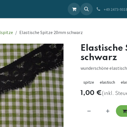
ieren Sie uns
+49 2473-931
lspitze
Elastische Spitze 20mm schwarz
Elastisch
schwarz
wunderschöne elastisch
spitze
elastisch
ela
1,00
€
(inkl. Steu