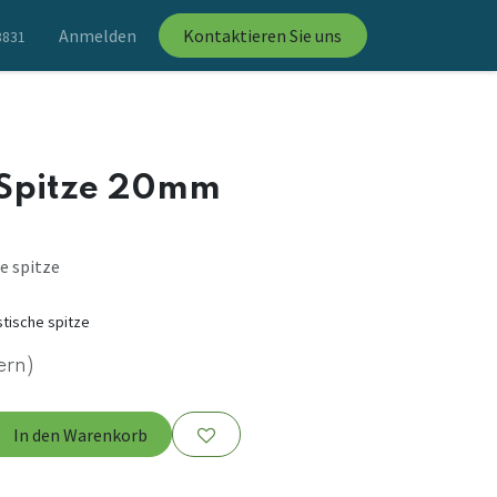
Anmelden
Kontaktieren Sie uns
8831
e Spitze 20mm
e spitze
stische spitze
ern)
In den Warenkorb