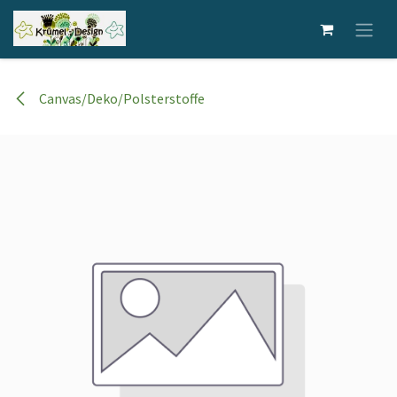
Zum Inhalt springen
Canvas/Deko/Polsterstoffe