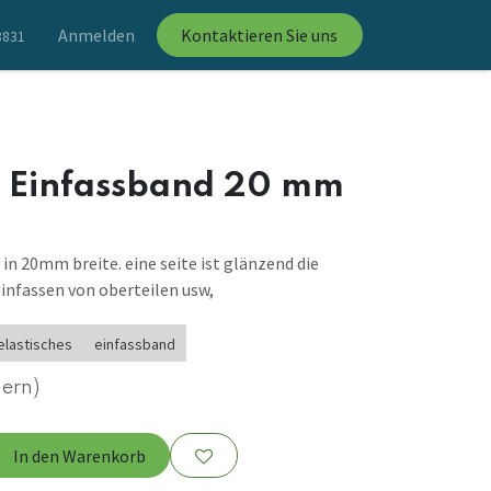
Anmelden
Kontaktieren Sie uns
8831
es Einfassband 20 mm
in 20mm breite. eine seite ist glänzend die
einfassen von oberteilen usw,
elastisches
einfassband
uern)
In den Warenkorb