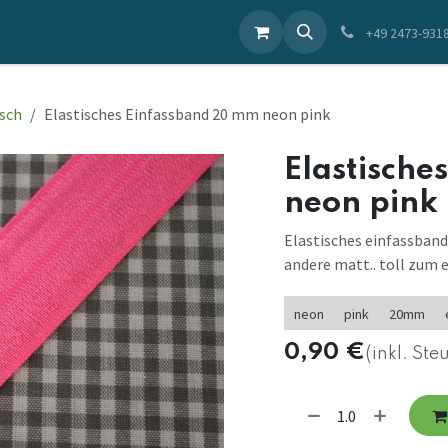
ieren Sie uns
+49 2473-931
isch
Elastisches Einfassband 20 mm neon pink
Elastisch
neon pink
Elastisches einfassband 
andere matt.. toll zum 
neon
pink
20mm
0,90
€
(inkl. Ste