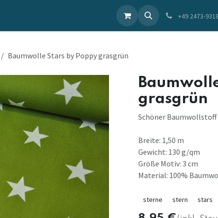
ieren Sie uns
+49 2473-931
Baumwolle Stars by Poppy grasgrün
Baumwolle
grasgrün
Schöner Baumwollstoff
Breite: 1,50 m
Gewicht: 130 g/qm
Größe Motiv: 3 cm
Material: 100% Baumwo
sterne
stern
stars