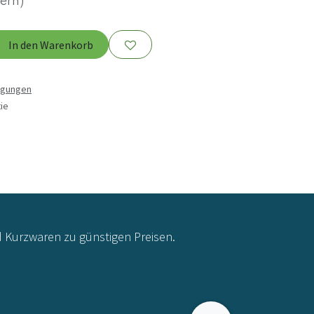
uern)
In den Warenkorb
ngungen
ie
d Kurzwaren zu günstigen Preisen.