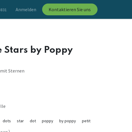
Anmelden
Kontaktieren Sie uns
8831
 Stars by Poppy
 mit Sternen
lle
dots
star
dot
poppy
by poppy
petit