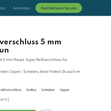
Anmelden
Kontaktieren Sie uns
8831
ßverschluss 5 mm
un
it 5 mm Raupe. Super Reißverschluss für
nden Zipper / Schieber, diese findest Du auch im
reißverschluss
Endlos
Schieber
Zipper
uern)