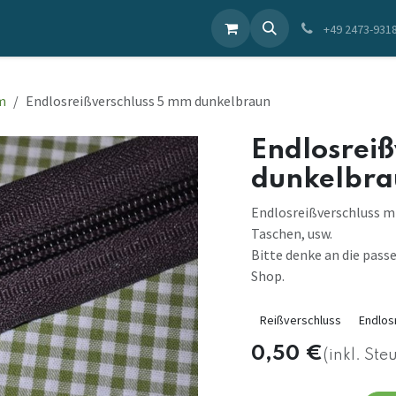
ieren Sie uns
+49 2473-931
m
Endlosreißverschluss 5 mm dunkelbraun
Endlosrei
dunkelbra
Endlosreißverschluss m
Taschen, usw.
Bitte denke an die passe
Shop.
Reißverschluss
Endlos
0,50
€
(inkl. Ste