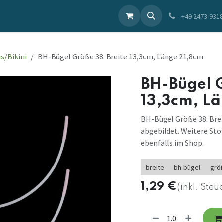
ieren Sie uns
+49 2473-931
s/Bikini
BH-Bügel Größe 38: Breite 13,3cm, Länge 21,8cm
BH-Bügel G
13,3cm, L
BH-Bügel Größe 38: Brei
abgebildet. Weitere Sto
ebenfalls im Shop.
breite
bh-bügel
grö
1,29
€
(inkl. Steu