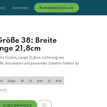
Anmelden
Kontaktieren Sie uns
8831
röße 38: Breite
änge 21,8cm
te 13,3cm, Länge 21,8cm. Lieferung wie
ffe, Kurzwaren und passendes Zubehör findest du
ße
länge
38
13
3cm
21
8cm
ern)
In den Warenkorb