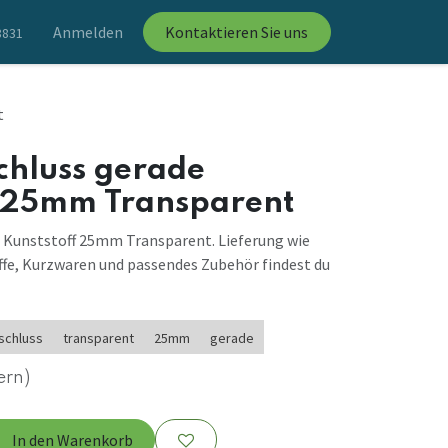
Anmelden
Kontaktieren Sie uns
8831
t
schluss gerade
f 25mm Transparent
e Kunststoff 25mm Transparent. Lieferung wie
ffe, Kurzwaren und passendes Zubehör findest du
schluss
transparent
25mm
gerade
ern)
In den Warenkorb