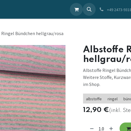
ieren Sie uns
+49 2473-931
e Ringel Bündchen hellgrau/rosa
Albstoffe 
hellgrau/
Albstoffe Ringel Bündch
Weitere Stoffe, Kurzwar
im Shop.
albstoffe
ringel
bün
12,90
€
(inkl. St