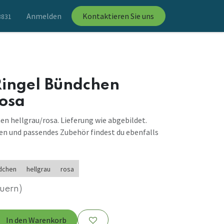
Anmelden
Kontaktieren Sie uns
8831
Ringel Bündchen
rosa
en hellgrau/rosa. Lieferung wie abgebildet.
en und passendes Zubehör findest du ebenfalls
dchen
hellgrau
rosa
euern)
In den Warenkorb