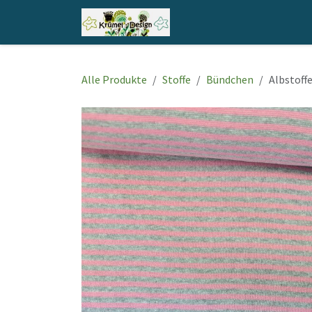
Zum Inhalt springen
Home
Shop
Kontakt
Alle Produkte
Stoffe
Bündchen
Albstoff