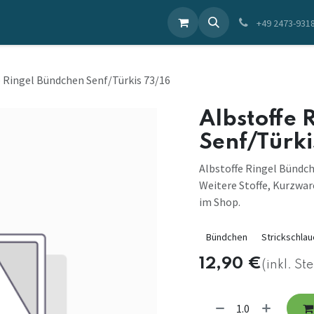
ieren Sie uns
+49 2473-931
e Ringel Bündchen Senf/Türkis 73/16
Albstoffe 
Senf/Türki
Albstoffe Ringel Bündch
Weitere Stoffe, Kurzwar
im Shop.
Bündchen
Strickschlau
12,90
€
(inkl. St