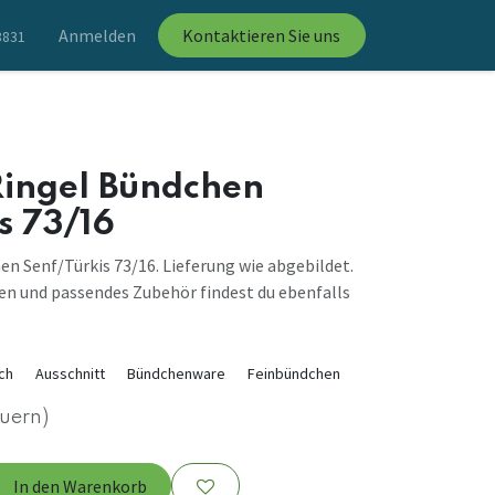
Anmelden
Kontaktieren Sie uns
8831
Ringel Bündchen
s 73/16
en Senf/Türkis 73/16. Lieferung wie abgebildet.
en und passendes Zubehör findest du ebenfalls
ch
Ausschnitt
Bündchenware
Feinbündchen
euern)
In den Warenkorb