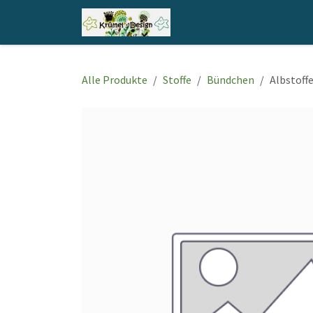
Zum Inhalt springen
Home
Shop
Kontakt
Alle Produkte
Stoffe
Bündchen
Albstoff