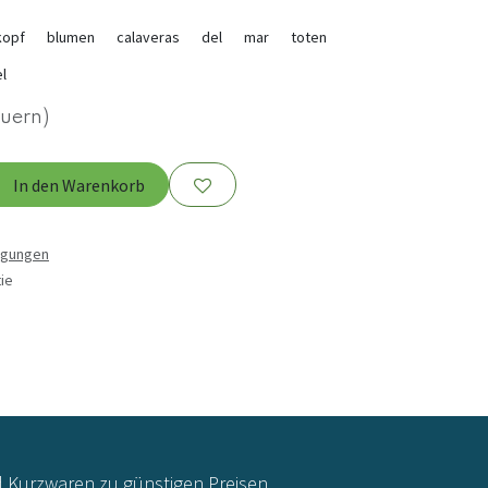
kopf
blumen
calaveras
del
mar
toten
l
euern)
In den Warenkorb
ngungen
ie
d Kurzwaren zu günstigen Preisen.