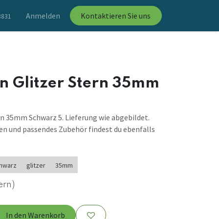
Anmelden
Kontaktieren Sie uns
8831
n Glitzer Stern 35mm
rn 35mm Schwarz 5. Lieferung wie abgebildet.
en und passendes Zubehör findest du ebenfalls
hwarz
glitzer
35mm
ern)
In den Warenkorb