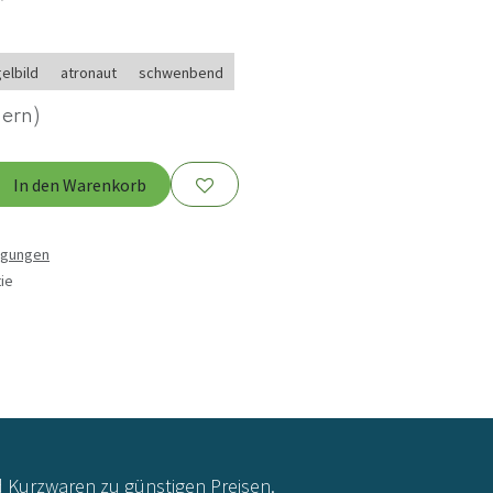
elbild
atronaut
schwenbend
uern)
In den Warenkorb
ngungen
ie
d Kurzwaren zu günstigen Preisen.