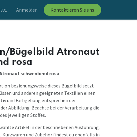
Anmelden
Kontaktieren Sie uns
8831
n/Bügelbild Atronaut
d rosa
 Atronaut schwenbend rosa
ation beziehungsweise dieses Bügelbild setzt
Kissen und anderen geeigneten Textilien einen
otiv und Farbgebung entsprechen der
der Abbildung. Beachte bei der Verarbeitung die
des jeweiligen Stoffes.
ewählte Artikel in der beschriebenen Ausführung.
, Kurzwaren und Zubehör findest du ebenfalls in