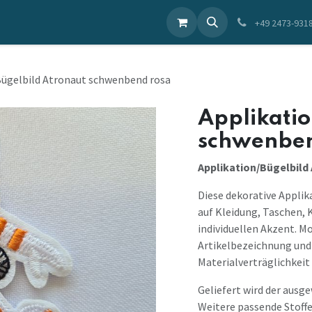
ieren Sie uns
+49 2473-931
Bügelbild Atronaut schwenbend rosa
Applikatio
schwenben
Applikation/Bügelbild
Diese dekorative Applik
auf Kleidung, Taschen, 
individuellen Akzent. M
Artikelbezeichnung und 
Materialverträglichkeit 
Geliefert wird der ausg
Weitere passende Stoffe