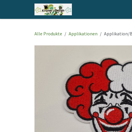
Zum Inhalt springen
Home
Shop
Kontakt
Alle Produkte
Applikationen
Applikation/B