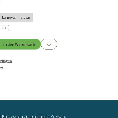
karneval
clown
uern)
In den Warenkorb
ngungen
ie
d Kurzwaren zu günstigen Preisen.