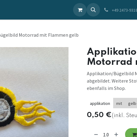
ieren Sie uns
+49 2473-931
Bügelbild Motorrad mit Flammen gelb
Applikatio
Motorrad 
Applikation/Bügelbild 
abgebildet. Weitere Sto
ebenfalls im Shop.
applikation
mit
gelb
0,50
€
(inkl. Ste