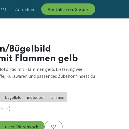
Anmelden
Kontaktieren Sie uns
8831
n/Bügelbild
mit Flammen gelb
Motorrad mit Flammen gelb. Lieferung wie
ffe, Kurzwaren und passendes Zubehör findest du
bügelbild
motorrad
flammen
uern)
In den Warenkorb