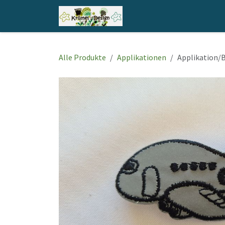
Zum Inhalt springen
Home
Shop
Kontakt
Alle Produkte
Applikationen
Applikation/B