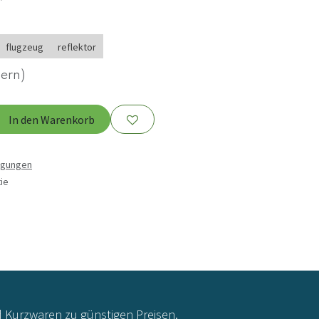
flugzeug
reflektor
uern)
In den Warenkorb
ngungen
ie
d Kurzwaren zu günstigen Preisen.