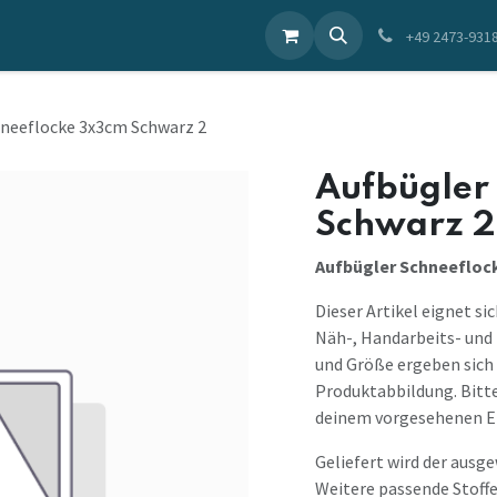
ieren Sie uns
+49 2473-931
hneeflocke 3x3cm Schwarz 2
Aufbügler
Schwarz 2
Aufbügler Schneefloc
Dieser Artikel eignet si
Näh-, Handarbeits- und 
und Größe ergeben sich 
Produktabbildung. Bitte 
deinem vorgesehenen Ei
Geliefert wird der ausg
Weitere passende Stoffe