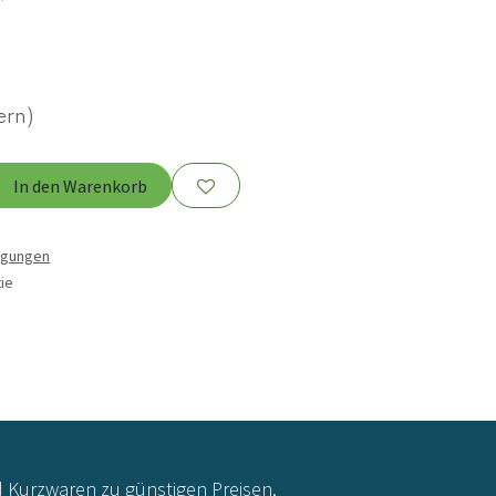
ern)
In den Warenkorb
ngungen
ie
d Kurzwaren zu günstigen Preisen.