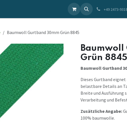
ieren Sie uns
+49 2473-931
e
Baumwoll Gurtband 30mm Grün 8845
Baumwoll
Grün 884
Baumwoll Gurtband 3
Dieses Gurtband eignet 
belastbare Details an T
Breite und Ausführung s
Verarbeitung und Befes
Zusätzliche Angabe:
Gu
100% baumwolle.