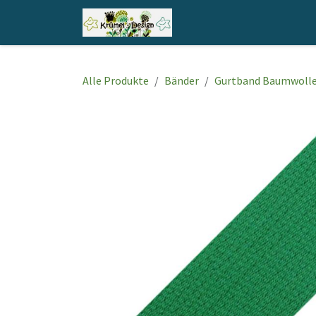
Zum Inhalt springen
Home
Shop
Kontakt
Alle Produkte
Bänder
Gurtband Baumwoll