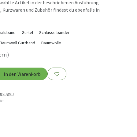
ewählte Artikel in der beschriebenen Ausführung.
, Kurzwaren und Zubehör findest du ebenfalls in
halsband
Gürtel
Schlüsselbänder
Baumwoll Gurtband
Baumwolle
ern)
In den Warenkorb
ngungen
ie