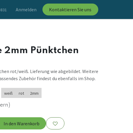
Anmelden
Kontaktieren Sie uns
8831
e 2mm Pünktchen
n rot/weiß. Lieferung wie abgebildet. Weitere
assendes Zubehör findest du ebenfalls im Shop.
weiß
rot
2mm
uern)
In den Warenkorb