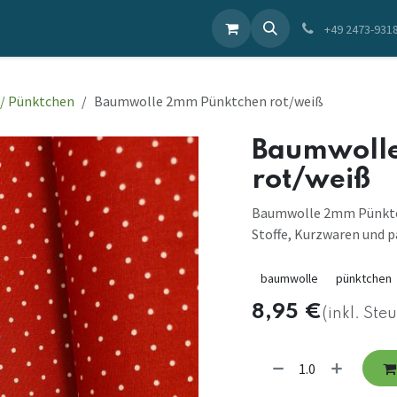
ieren Sie uns
+49 2473-931
 / Pünktchen
Baumwolle 2mm Pünktchen rot/weiß
Baumwoll
rot/weiß
Baumwolle 2mm Pünktche
Stoffe, Kurzwaren und p
baumwolle
pünktchen
8,95
€
(inkl. Ste