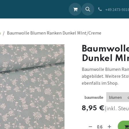
ieren Sie uns
+49 2473-931
n
Baumwolle Blumen Ranken Dunkel MInt/Creme
Baumwolle
Dunkel MI
Baumwolle Blumen Rank
abgebildet. Weitere Sto
ebenfalls im Shop.
baumwolle
blumen
8,95
€
(inkl. Ste