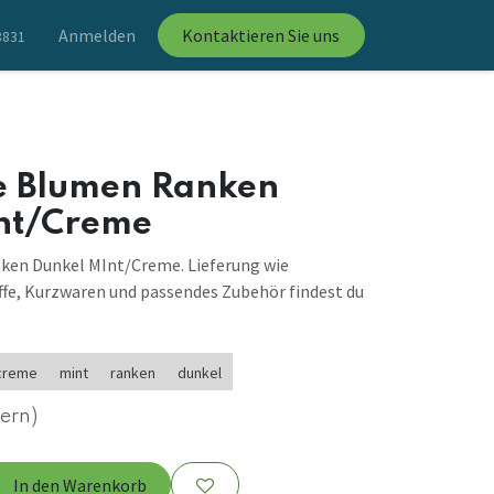
Anmelden
Kontaktieren Sie uns
8831
 Blumen Ranken
nt/Creme
en Dunkel MInt/Creme. Lieferung wie
ffe, Kurzwaren und passendes Zubehör findest du
creme
mint
ranken
dunkel
uern)
In den Warenkorb