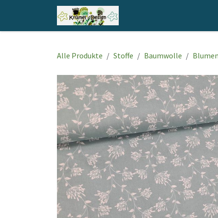
Zum Inhalt springen
Home
Shop
Kontakt
Alle Produkte
Stoffe
Baumwolle
Blume