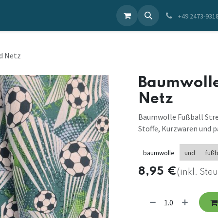
ieren Sie uns
+49 2473-931
d Netz
Baumwolle 
Netz
Baumwolle Fußball Strei
Stoffe, Kurzwaren und p
baumwolle
und
fußb
8,95
€
(inkl. Ste