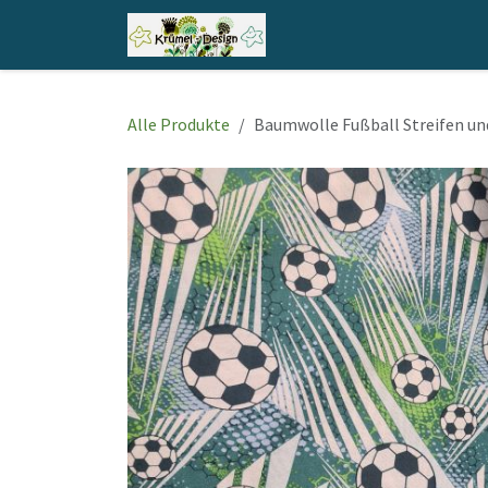
Zum Inhalt springen
Home
Shop
Kontakt
Alle Produkte
Baumwolle Fußball Streifen un