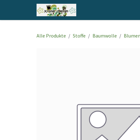
Zum Inhalt springen
Home
Shop
Kontakt
Alle Produkte
Stoffe
Baumwolle
Blume