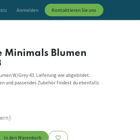
Anmelden
Kontaktieren Sie uns
8831
 Minimals Blumen
3
men W/Grey 43. Lieferung wie abgebildet.
en und passendes Zubehör findest du ebenfalls
uern)
In den Warenkorb