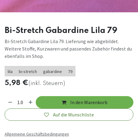
Bi-Stretch Gabardine Lila 79
Bi-Stretch Gabardine Lila 79. Lieferung wie abgebildet.
Weitere Stoffe, Kurzwaren und passendes Zubehör findest du
ebenfalls im Shop.
lila
bi-stretch
gabardine
79
5,98
€
(inkl. Steuern)
In den Warenkorb
Auf die Wunschliste
Allgemeine Geschäftsbedingungen