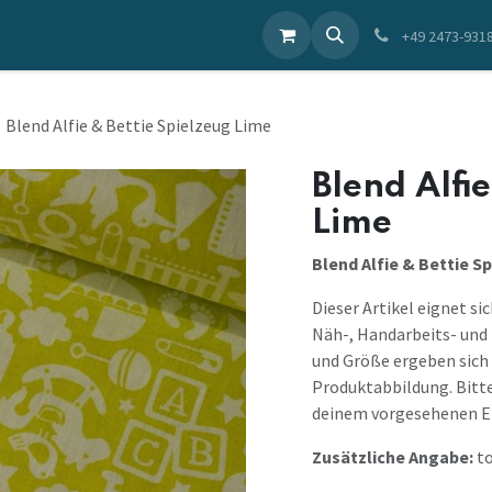
ieren Sie uns
+49 2473-931
Blend Alfie & Bettie Spielzeug Lime
Blend Alfi
Lime
Blend Alfie & Bettie S
Dieser Artikel eignet si
Näh-, Handarbeits- und 
und Größe ergeben sich 
Produktabbildung. Bitte 
deinem vorgesehenen Ei
Zusätzliche Angabe:
to