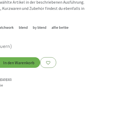
ewählte Artikel in der beschriebenen Ausführung.
, Kurzwaren und Zubehör findest du ebenfalls in
atchwork
blend
by blend
alfie bettie
euern)
In den Warenkorb
ngungen
ie