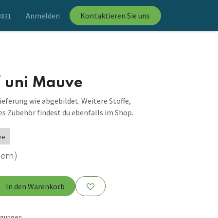
Anmelden
Kontaktieren Sie uns
8831
f uni Mauve
ieferung wie abgebildet. Weitere Stoffe,
s Zubehör findest du ebenfalls im Shop.
ve
uern)
In den Warenkorb
ngungen