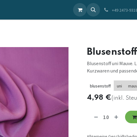
ieren Sie uns
+49 2473-931
Blusenstof
Blusenstoff uni Mauve. L
Kurzwaren und passende
blusenstoff
uni
mau
4,98
€
(inkl. Ste
Allgemeine Geschäftsbedi