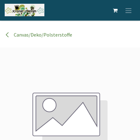
Zum Inhalt springen
Canvas/Deko/Polsterstoffe