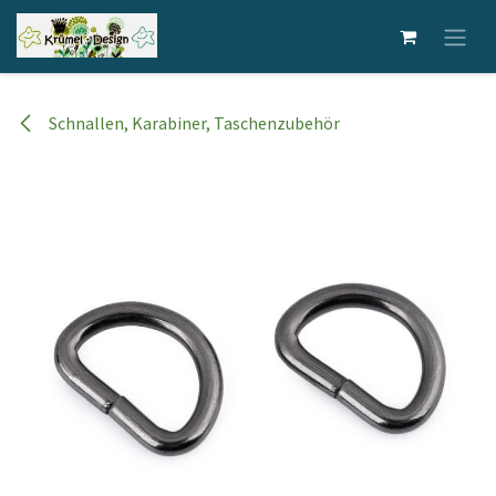
Zum Inhalt springen
Schnallen, Karabiner, Taschenzubehör