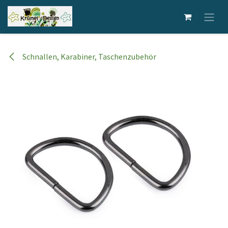
Zum Inhalt springen
Schnallen, Karabiner, Taschenzubehör