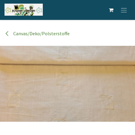
Zum Inhalt springen
Canvas/Deko/Polsterstoffe