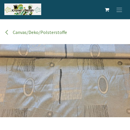
Zum Inhalt springen
Canvas/Deko/Polsterstoffe