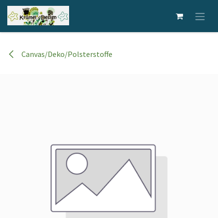
Zum Inhalt springen
Canvas/Deko/Polsterstoffe