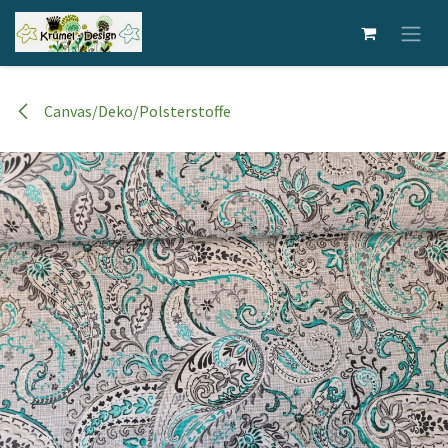
Zum Inhalt springen
Canvas/Deko/Polsterstoffe