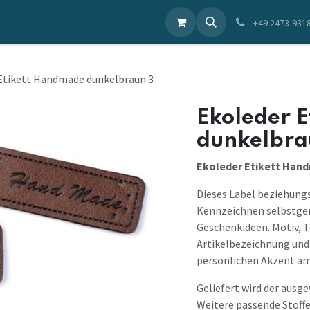
ieren Sie uns
+49 2473-931
Etikett Handmade dunkelbraun 3
Ekoleder 
dunkelbra
Ekoleder Etikett Han
Dieses Label beziehungs
Kennzeichnen selbstgen
Geschenkideen. Motiv, 
Artikelbezeichnung und 
persönlichen Akzent am 
Geliefert wird der ausg
Weitere passende Stoffe