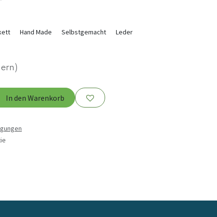
kett
Hand Made
Selbstgemacht
Leder
uern)
In den Warenkorb
ngungen
ie