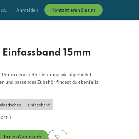
Anmelden
Kontaktieren Sie uns
8831
s Einfassband 15mm
 15mm neon gelb. Lieferung wie abgebildet.
en und passendes Zubehör findest du ebenfalls
elastisches
einfassband
uern)
In den Warenkorb