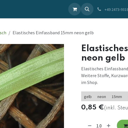
ieren Sie uns
+49 2473-931
isch
Elastisches Einfassband 15mm neon gelb
Elastische
neon gelb
Elastisches Einfassband
Weitere Stoffe, Kurzwar
im Shop.
gelb
neon
15mm
0,85
€
(inkl. Ste