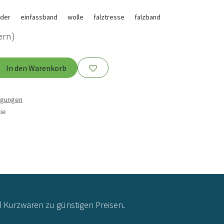
der
einfassband
wolle
falztresse
falzband
ern)
In den Warenkorb
ngungen
ie
d Kurzwaren zu günstigen Preisen.