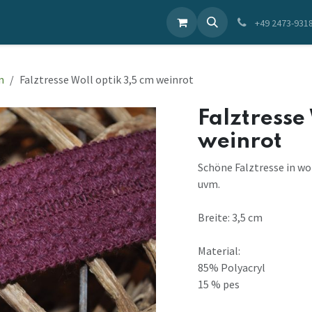
ieren Sie uns
+49 2473-931
m
Falztresse Woll optik 3,5 cm weinrot
Falztresse
weinrot
Schöne Falztresse in wo
uvm.
Breite: 3,5 cm
Material:
85% Polyacryl
15 % pes