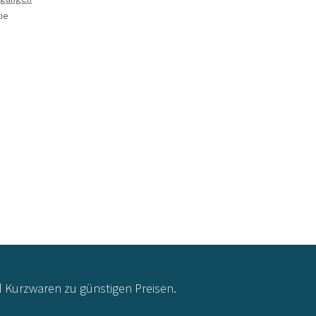
ie
d Kurzwaren zu günstigen Preisen.