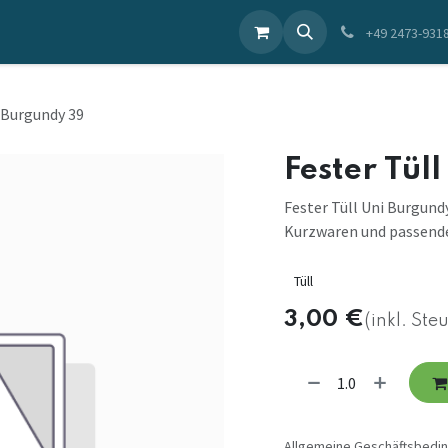
ieren Sie uns
+49 2473-931
i Burgundy 39
Fester Tül
Fester Tüll Uni Burgundy
Kurzwaren und passende
Tüll
3,00
€
(inkl. Ste
Allgemeine Geschäftsbedi