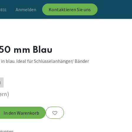
Anmelden
Kontaktieren Sie uns
8831
50 mm Blau
n blau. Ideal für Schlüsselanhänger/ Bänder
d
ern)
In den Warenkorb
ngungen