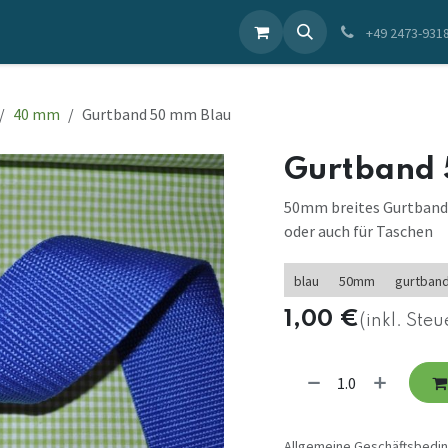
ieren Sie uns
+49 2473-931
40 mm
Gurtband 50 mm Blau
Gurtband 
50mm breites Gurtband i
oder auch für Taschen
blau
50mm
gurtban
1,00
€
(inkl. Steu
Allgemeine Geschäftsbedi