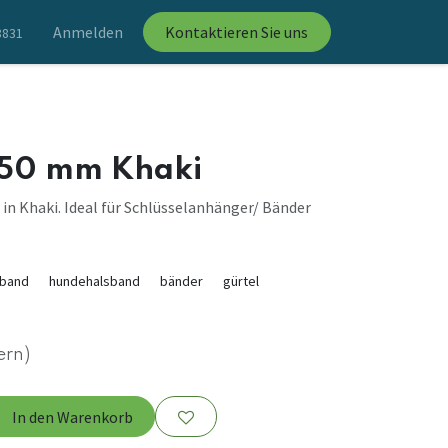
Anmelden
Kontaktieren Sie uns
8831
 50 mm Khaki
n Khaki. Ideal für Schlüsselanhänger/ Bänder
band
hundehalsband
bänder
gürtel
ern)
In den Warenkorb