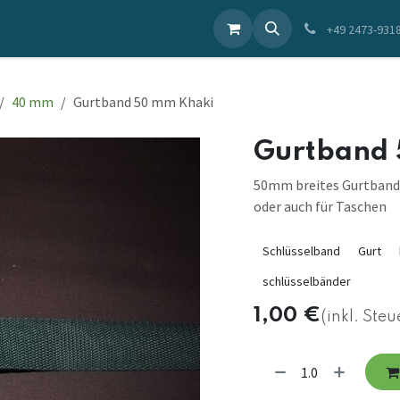
ieren Sie uns
+49 2473-931
40 mm
Gurtband 50 mm Khaki
Gurtband
50mm breites Gurtband i
oder auch für Taschen
Schlüsselband
Gurt
schlüsselbänder
1,00
€
(inkl. Steu