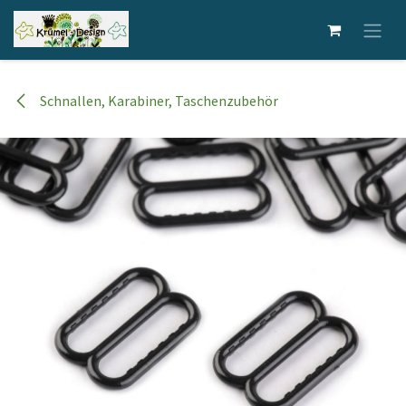
Zum Inhalt springen
Schnallen, Karabiner, Taschenzubehör