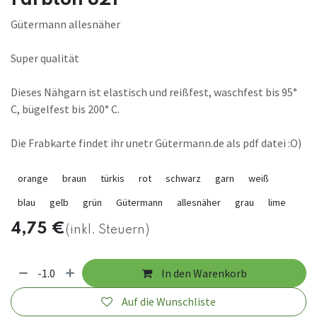
Gütermann allesnäher
Super qualität
Dieses Nähgarn ist elastisch und reißfest, waschfest bis 95°
C, bügelfest bis 200° C.
Die Frabkarte findet ihr unetr Gütermann.de als pdf datei :O)
orange
braun
türkis
rot
schwarz
garn
weiß
blau
gelb
grün
Gütermann
allesnäher
grau
lime
4,75
€
(inkl. Steuern)
In den Warenkorb
Auf die Wunschliste