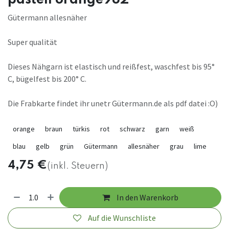
Gütermann allesnäher
Super qualität
Dieses Nähgarn ist elastisch und reißfest, waschfest bis 95°
C, bügelfest bis 200° C.
Die Frabkarte findet ihr unetr Gütermann.de als pdf datei :O)
orange
braun
türkis
rot
schwarz
garn
weiß
blau
gelb
grün
Gütermann
allesnäher
grau
lime
4,75
€
(inkl. Steuern)
In den Warenkorb
Auf die Wunschliste