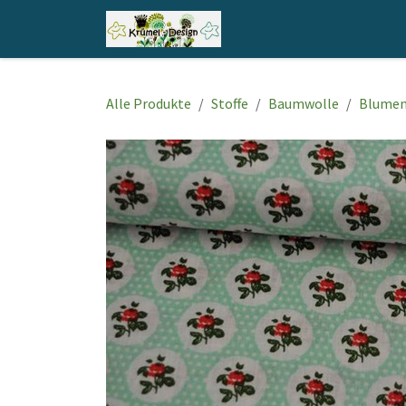
Zum Inhalt springen
Home
Shop
Kontakt
Alle Produkte
Stoffe
Baumwolle
Blume