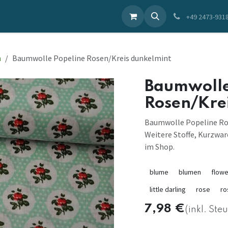
ieren Sie uns
+49 2473-931
n
Baumwolle Popeline Rosen/Kreis dunkelmint
Baumwolle
Rosen/Kre
Baumwolle Popeline Ros
Weitere Stoffe, Kurzwar
im Shop.
blume
blumen
flowe
little darling
rose
ro
7,98
€
(inkl. Ste