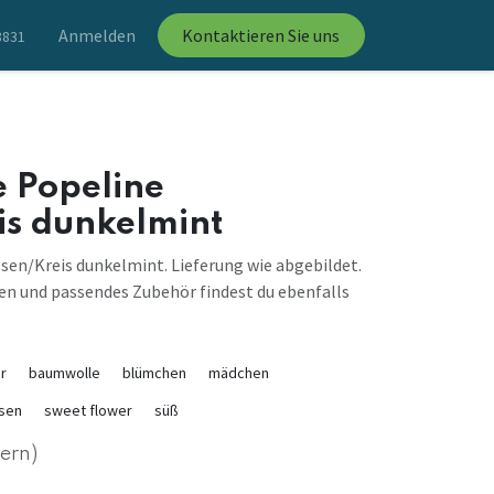
Anmelden
Kontaktieren Sie uns
8831
 Popeline
is dunkelmint
en/Kreis dunkelmint. Lieferung wie abgebildet.
en und passendes Zubehör findest du ebenfalls
r
baumwolle
blümchen
mädchen
sen
sweet flower
süß
uern)