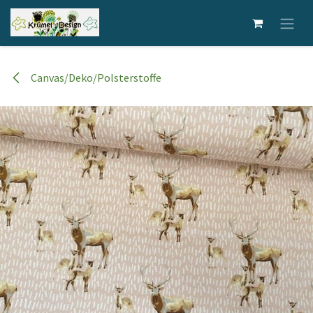
Zum Inhalt springen
Canvas/Deko/Polsterstoffe