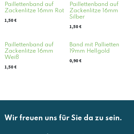
Paillettenband auf
Paillettenband auf
Zackenlitze 16mm Rot
Zackenlitze 16mm
Silber
1,50
€
1,50
€
Paillettenband auf
Band mit Pallietten
Zackenlitze 16mm
19mm Hellgold
Weiß
0,90
€
1,50
€
Wir freuen uns für Sie da zu sein.