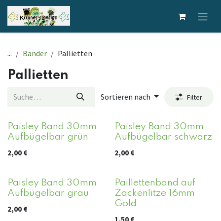
Zum Inhalt springen
...
Bänder
Pallietten
Pallietten
Sortieren nach
Filter
Paisley Band 30mm
Paisley Band 30mm
Aufbügelbar grün
Aufbügelbar schwarz
2,00
€
2,00
€
Paisley Band 30mm
Paillettenband auf
Aufbügelbar grau
Zackenlitze 16mm
Gold
2,00
€
1,50
€