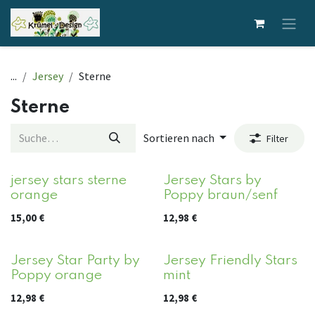
Zum Inhalt springen
...
Jersey
Sterne
Sterne
Sortieren nach
Filter
jersey stars sterne
Jersey Stars by
orange
Poppy braun/senf
15,00
€
12,98
€
Jersey Star Party by
Jersey Friendly Stars
Poppy orange
mint
12,98
€
12,98
€