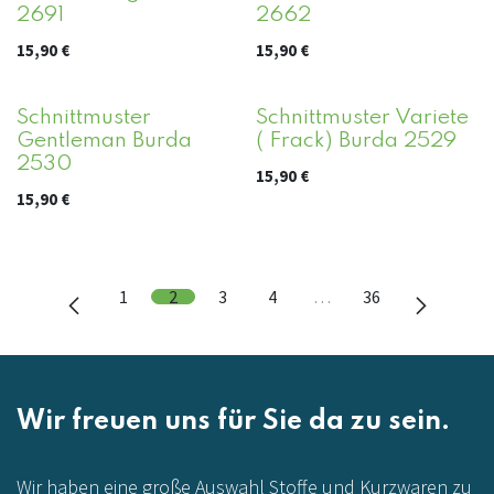
2691
2662
15,90
€
15,90
€
Schnittmuster
Schnittmuster Variete
Gentleman Burda
( Frack) Burda 2529
2530
15,90
€
15,90
€
1
2
3
4
…
36
Wir freuen uns für Sie da zu sein.
Wir haben eine große Auswahl Stoffe und Kurzwaren zu