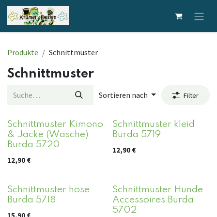
Zum Inhalt springen
Produkte
Schnittmuster
Schnittmuster
Sortieren nach
Filter
Schnittmuster Kimono
Schnittmuster kleid
& Jacke (Wäsche)
Burda 5719
Burda 5720
12,90
€
12,90
€
Schnittmuster hose
Schnittmuster Hunde
Burda 5718
Accessoires Burda
5702
15,90
€