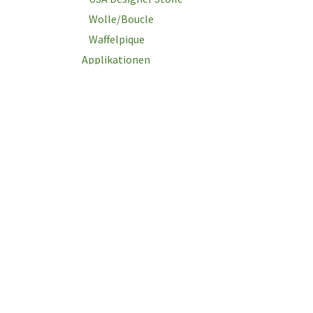
Wolle/Boucle
Waffelpique
Applikationen
Baby Snaps
Bänder
Filz
Knöpfe
Naehmaschinen
Wir freuen uns für
Nähzubehör
Sie da zu sein.
Plotter und Zubehör
Reißverschlüsse
Home
Restepakete
Kontaktieren Sie uns
+4
Schnittmuster
Datenschutzerklärung
m
AGB
Sonderangebote
Vliese