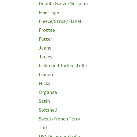
Double Gauze/Musselin
Feiertage
Fleece/Strick/Flanell
Frottee
Futter
Jeans
Jersey
Leder und Jackenstoffe
Leinen
Nicky
Organza
Satin
Softshell
Sweat/French Terry
Tüll
USA Designer Stoffe