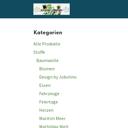
Zum Inhalt springen
Home
Shop
Kontakt
Kategorien
Alle Produkte
Stoffe
Baumwolle
Blumen
Design by Jobolino
Essen
Fahrzeuge
Feiertage
Herzen
Maritim Meer
Mathildas Welt