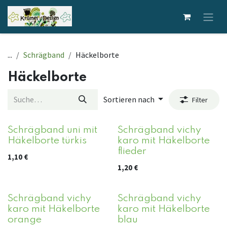
Zum Inhalt springen
...
Schrägband
Häckelborte
Häckelborte
Sortieren nach
Filter
Schrägband uni mit
Schrägband vichy
Häkelborte türkis
karo mit Häkelborte
flieder
1,10
€
1,20
€
Schrägband vichy
Schrägband vichy
karo mit Häkelborte
karo mit Häkelborte
orange
blau