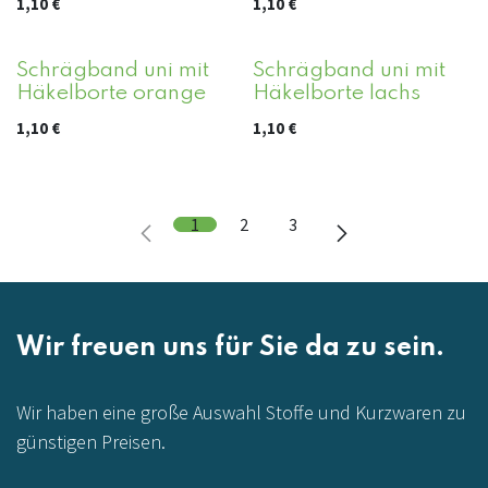
1,10
€
1,10
€
Schrägband uni mit
Schrägband uni mit
Häkelborte orange
Häkelborte lachs
1,10
€
1,10
€
1
2
3
Wir freuen uns für Sie da zu sein.
Wir haben eine große Auswahl Stoffe und Kurzwaren zu
günstigen Preisen.